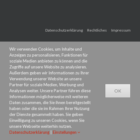
Datenschutzerklärung
Rechtliches
Impressum
Wir verwenden Cookies, um Inhalte und
Anzeigen zu personalisieren, Funktionen für
soziale Medien anbieten zu können und die
Zugriffe auf unsere Website zu analysieren.
Außerdem geben wir Informationen zu Ihrer
Verwendung unserer Website an unsere
Partner für soziale Medien, Werbung und
Analysen weiter. Unsere Partner führen diese
OK
Informationen möglicherweise mit weiteren
Daten zusammen, die Sie ihnen bereitgestellt
haben oder die sie im Rahmen Ihrer Nutzung
der Dienste gesammelt haben. Sie geben
Einwilligung zu unseren Cookies, wenn Sie
unsere Webseite weiterhin nutzen.
Datenschutzerklärung
|
Einstellungen