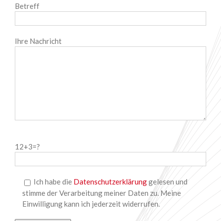
Betreff
Ihre Nachricht
Bitte
12+3=?
lasse
dieses
Feld
leer.
Ich habe die
Datenschutzerklärung
gelesen und
stimme der Verarbeitung meiner Daten zu. Meine
Einwilligung kann ich jederzeit widerrufen.