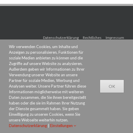
Datenschutzerklärung
Rechtliches
Impressum
Wir verwenden Cookies, um Inhalte und
Anzeigen zu personalisieren, Funktionen für
soziale Medien anbieten zu können und die
Zugriffe auf unsere Website zu analysieren.
Außerdem geben wir Informationen zu Ihrer
Verwendung unserer Website an unsere
Partner für soziale Medien, Werbung und
Analysen weiter. Unsere Partner führen diese
OK
Informationen möglicherweise mit weiteren
Daten zusammen, die Sie ihnen bereitgestellt
haben oder die sie im Rahmen Ihrer Nutzung
der Dienste gesammelt haben. Sie geben
Einwilligung zu unseren Cookies, wenn Sie
unsere Webseite weiterhin nutzen.
Datenschutzerklärung
|
Einstellungen