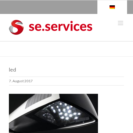
Skip
to
content
led
7. August 2017