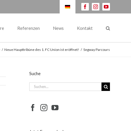
facebook
instagram
youtube
re
Referenzen
News
Kontakt
e
/
Neue Haupttribüne des 1. FC Union ist eröffnet!
/
Segway Parcours
Suche
Suche
nach: