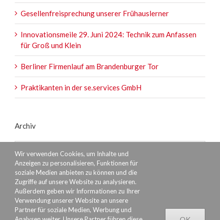
Gesellenfreisprechung unserer Frühauslerner
Innovationsmeile 29. Juni 2024: Technik zum Anfassen
für Groß und Klein
Berliner Firmenlauf am Brandenburger Tor
Praktikanten in der se.services GmbH
Archiv
Archiv
Wir verwenden Cookies, um Inhalte und
Anzeigen zu personalisieren, Funktionen für
soziale Medien anbieten zu können und die
Zugriffe auf unsere Website zu analysieren.
Außerdem geben wir Informationen zu Ihrer
Verwendung unserer Website an unsere
Partner für soziale Medien, Werbung und
Analysen weiter. Unsere Partner führen diese
OK