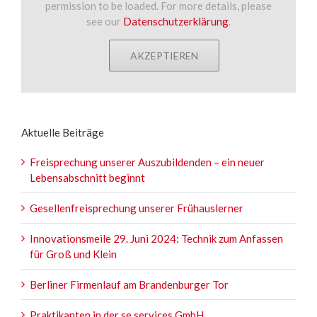
permission to be loaded. For more details, please
see our
Datenschutzerklärung
.
AKZEPTIEREN
Aktuelle Beiträge
Freisprechung unserer Auszubildenden – ein neuer
Lebensabschnitt beginnt
Gesellenfreisprechung unserer Frühauslerner
Innovationsmeile 29. Juni 2024: Technik zum Anfassen
für Groß und Klein
Berliner Firmenlauf am Brandenburger Tor
Praktikanten in der se.services GmbH