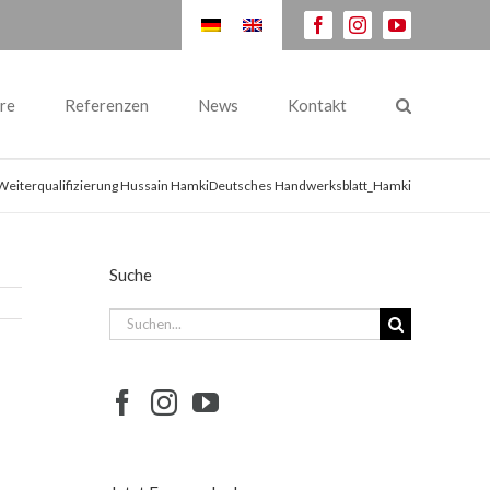
facebook
instagram
youtube
re
Referenzen
News
Kontakt
Weiterqualifizierung Hussain HamkiDeutsches Handwerksblatt_Hamki
Suche
Suche
nach: