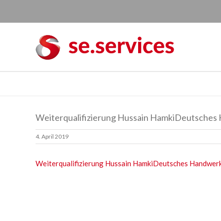
Skip
to
content
Weiterqualifizierung Hussain HamkiDeutsches
4. April 2019
Weiterqualifizierung Hussain HamkiDeutsches Handwer