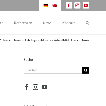
facebook
instagram
youtube
re
Referenzen
News
Kontakt
 Hussain Hamki ist Lehrling des Monats
/
Artikel MAZ Hussain Hamki
Suche
Suche
nach: