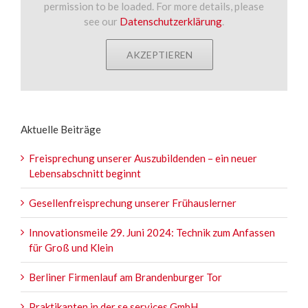
permission to be loaded. For more details, please
see our
Datenschutzerklärung
.
AKZEPTIEREN
Aktuelle Beiträge
Freisprechung unserer Auszubildenden – ein neuer
Lebensabschnitt beginnt
Gesellenfreisprechung unserer Frühauslerner
Innovationsmeile 29. Juni 2024: Technik zum Anfassen
für Groß und Klein
Berliner Firmenlauf am Brandenburger Tor
Praktikanten in der se.services GmbH