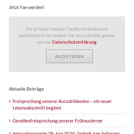
Jetzt Fan werden!
For privacy reasons Facebook needs your
permission to be loaded. For more details, please
see our
Datenschutzerklärung
.
AKZEPTIEREN
Aktuelle Beiträge
Freisprechung unserer Auszubildenden – ein neuer
Lebensabschnitt beginnt
Gesellenfreisprechung unserer Frühauslerner
Innovationsmeile 29. Juni 2024: Technik zum Anfassen