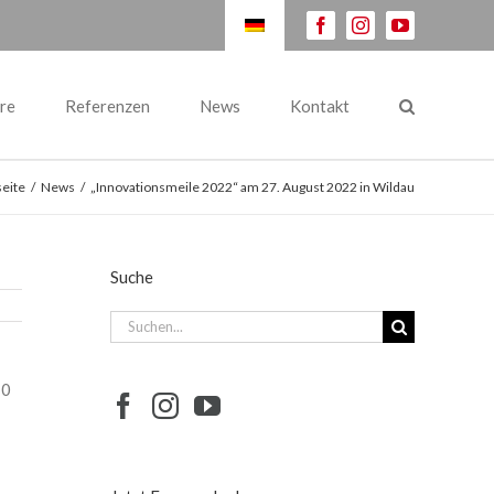
facebook
instagram
youtube
re
Referenzen
News
Kontakt
seite
/
News
/
„Innovationsmeile 2022“ am 27. August 2022 in Wildau
Suche
Suche
nach:
10