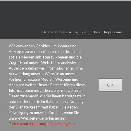
Datenschutzerklärung
Rechtliches
Impressum
Wir verwenden Cookies, um Inhalte und
Anzeigen zu personalisieren, Funktionen für
soziale Medien anbieten zu können und die
Zugriffe auf unsere Website zu analysieren.
Außerdem geben wir Informationen zu Ihrer
Verwendung unserer Website an unsere
Partner für soziale Medien, Werbung und
Analysen weiter. Unsere Partner führen diese
OK
Informationen möglicherweise mit weiteren
Daten zusammen, die Sie ihnen bereitgestellt
haben oder die sie im Rahmen Ihrer Nutzung
der Dienste gesammelt haben. Sie geben
Einwilligung zu unseren Cookies, wenn Sie
unsere Webseite weiterhin nutzen.
Datenschutzerklärung
|
Einstellungen