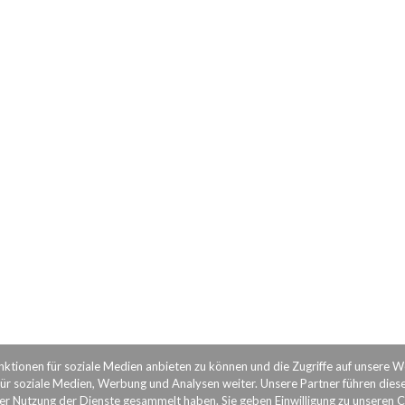
nktionen für soziale Medien anbieten zu können und die Zugriffe auf unsere 
ür soziale Medien, Werbung und Analysen weiter. Unsere Partner führen dies
rer Nutzung der Dienste gesammelt haben. Sie geben Einwilligung zu unseren 