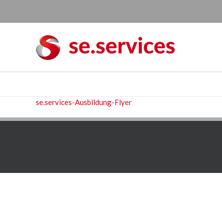
Skip
to
content
se.services-Ausbildung-Flyer