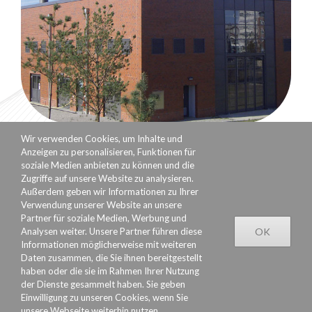
Wir verwenden Cookies, um Inhalte und
Anzeigen zu personalisieren, Funktionen für
soziale Medien anbieten zu können und die
Zugriffe auf unsere Website zu analysieren.
Außerdem geben wir Informationen zu Ihrer
Verwendung unserer Website an unsere
Partner für soziale Medien, Werbung und
Analysen weiter. Unsere Partner führen diese
OK
Informationen möglicherweise mit weiteren
Daten zusammen, die Sie ihnen bereitgestellt
haben oder die sie im Rahmen Ihrer Nutzung
Datenschutzerklärung
Rechtliches
Impressum
der Dienste gesammelt haben. Sie geben
Einwilligung zu unseren Cookies, wenn Sie
unsere Webseite weiterhin nutzen.