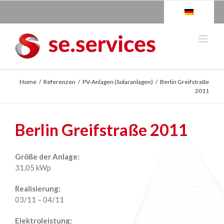
Skip
to
content
Home
/
Referenzen
/
PV-Anlagen (Solaranlagen)
/
Berlin Greifstraße
2011
Berlin Greifstraße 2011
Größe der Anlage:
31,05 kWp
Realisierung:
03/11 – 04/11
Elektroleistung: