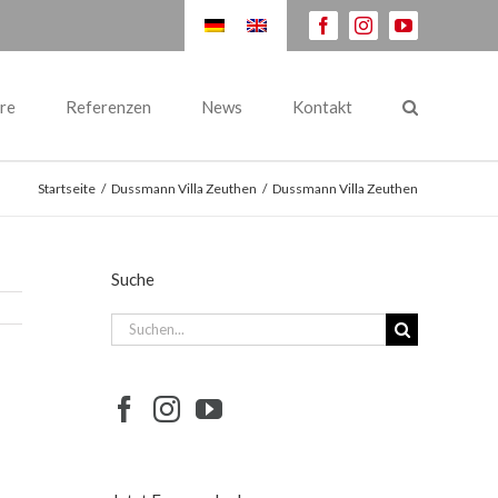
facebook
instagram
youtube
re
Referenzen
News
Kontakt
Startseite
/
Dussmann Villa Zeuthen
/
Dussmann Villa Zeuthen
Suche
Suche
nach: