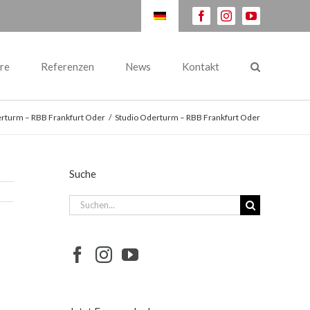
facebook
instagram
youtube
re
Referenzen
News
Kontakt
erturm – RBB Frankfurt Oder
/
Studio Oderturm – RBB Frankfurt Oder
Suche
Suche
nach: