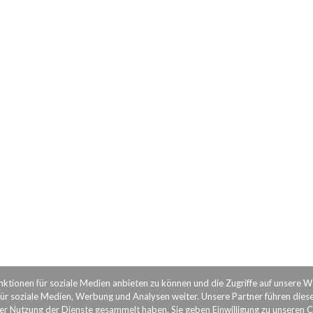
nktionen für soziale Medien anbieten zu können und die Zugriffe auf unsere 
ür soziale Medien, Werbung und Analysen weiter. Unsere Partner führen dies
rer Nutzung der Dienste gesammelt haben. Sie geben Einwilligung zu unseren 